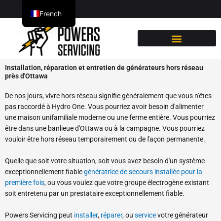
Passer
613-222-0196
French
au
contenu
English
VENDRE OU ACHETER
Installation, réparation et entretien de générateurs hors réseau
près d'Ottawa
De nos jours, vivre hors réseau signifie généralement que vous n'êtes
pas raccordé à Hydro One. Vous pourriez avoir besoin d'alimenter
une maison unifamiliale moderne ou une ferme entière. Vous pourriez
être dans une banlieue d'Ottawa ou à la campagne. Vous pourriez
vouloir être hors réseau temporairement ou de façon permanente.
Quelle que soit votre situation, soit vous avez besoin d'un système
exceptionnellement fiable
génératrice de secours installée pour la
première fois
, ou vous voulez que votre groupe électrogène existant
soit entretenu par un prestataire exceptionnellement fiable.
Powers Servicing peut
installer
,
réparer
, ou
service
votre générateur