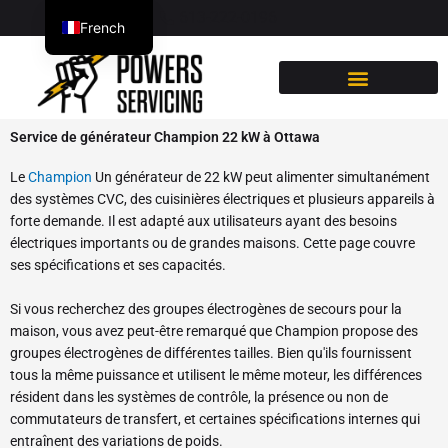
Passer
613-222-0196
French
au
contenu
English
VENDRE OU ACHETER
Service de générateur Champion 22 kW à Ottawa
Le
Champion
Un générateur de 22 kW peut alimenter simultanément
des systèmes CVC, des cuisinières électriques et plusieurs appareils à
forte demande. Il est adapté aux utilisateurs ayant des besoins
électriques importants ou de grandes maisons. Cette page couvre
ses spécifications et ses capacités.
Si vous recherchez des groupes électrogènes de secours pour la
maison, vous avez peut-être remarqué que Champion propose des
groupes électrogènes de différentes tailles. Bien qu'ils fournissent
tous la même puissance et utilisent le même moteur, les différences
résident dans les systèmes de contrôle, la présence ou non de
commutateurs de transfert, et certaines spécifications internes qui
entraînent des variations de poids.